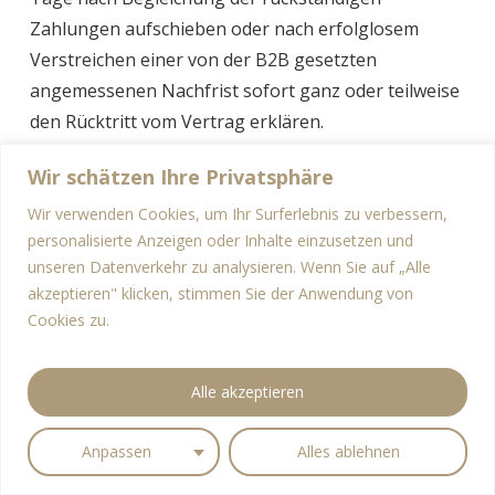
Zahlungen aufschieben oder nach erfolglosem
Verstreichen einer von der B2B gesetzten
angemessenen Nachfrist sofort ganz oder teilweise
den Rücktritt vom Vertrag erklären.
Weitergehende Schadenersatz- und sonstigen
Wir schätzen Ihre Privatsphäre
Ansprüche der B2B wegen des Verzugs bleiben
unberührt.
Wir verwenden Cookies, um Ihr Surferlebnis zu verbessern,
personalisierte Anzeigen oder Inhalte einzusetzen und
13.3. Ist der Auftraggeber mit einer vereinbarten
unseren Datenverkehr zu analysieren. Wenn Sie auf „Alle
Zahlung oder sonstigen Leistung im Verzug, so
akzeptieren" klicken, stimmen Sie der Anwendung von
kann B2B ab Fälligkeit Verzugszinsen in der Höhe
Cookies zu.
des gesetzlichen Verzugszinssatzes für
Unternehmergeschäfte verrechnen; weiters ist der
Alle akzeptieren
Vertragspartner ausdrücklich zum Ersatz sämtlicher
Mahnsepsen, einschließlich der Kosten
Anpassen
Alles ablehnen
außergerichtlicher Anwaltsmahnungen, verpflichtet.
13.4. Der Vertragspartner ausdrücklich zum Ersatz